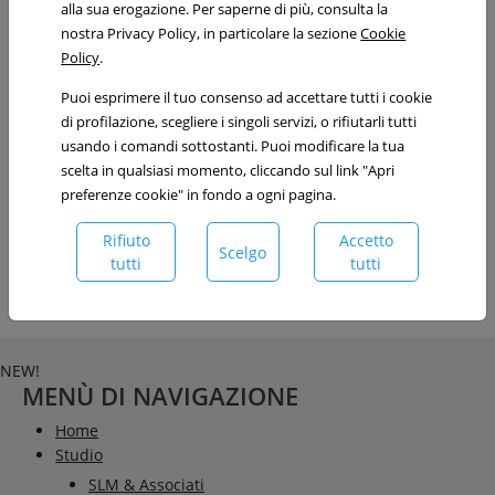
alla sua erogazione. Per saperne di più, consulta la
nostra Privacy Policy, in particolare la sezione
Cookie
Lo svolgimento del periodo di pratica in SLM garantisce al
Policy
.
collaboratore concrete soddisfazioni professionali ed
economiche, sin dal primo giorno di attività.
Puoi esprimere il tuo consenso ad accettare tutti i cookie
di profilazione, scegliere i singoli servizi, o rifiutarli tutti
Il superamento dell’esame di abilitazione da parte del
usando i comandi sottostanti. Puoi modificare la tua
praticante rappresenta per SLM il coronamento di un percorso
scelta in qualsiasi momento, cliccando sul link "Apri
di formazione e di investimento professionale reciproco. Per
preferenze cookie" in fondo a ogni pagina.
questo motivo da sempre SLM ha come obiettivo il
mantenimento del rapporto di collaborazione anche dopo
Rifiuto
Accetto
l’acquisizione del titolo di avvocato da parte del collaboratore.
Scelgo
tutti
tutti
NEW!
MENÙ DI NAVIGAZIONE
Home
Studio
SLM & Associati