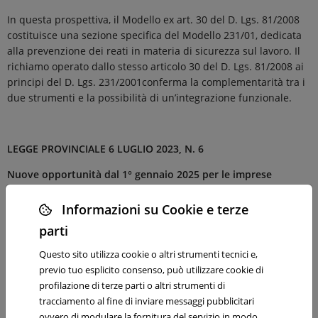
In questa prospettiva, il Modello ex art. 30 del D. Lgs. 81/2008
costituisce una sezione specifica del Modello 231/01, dedicata
alla prevenzione dei reati in materia di sicurezza sul lavoro. Il
richiamo operato dallo stesso articolo 30 del D. Lgs. 81/2008 ai
principi del D. Lgs. 231/2001conferma la complementarità tra i
due strumenti e la possibilità di un’integrazione funzionale.
LEGGE PROVINCIALE 6 LUGLIO 2023, N. 6
Nuove opportunità dal 1° gennaio 2025 per le imprese
trentine
Informazioni su Cookie e terze
Con la deliberazione della Giunta provinciale n. 2012 del 6
parti
dicembre 2024, sono state aggiornate le disposizioni sugli “
Aiuti
per servizi di consulenza
”, di cui all’articolo 20, comma 2, lettera
Questo sito utilizza cookie o altri strumenti tecnici e,
a) della Legge provinciale 6 luglio 2023, n. 6, introdotte con la
previo tuo esplicito consenso, può utilizzare cookie di
deliberazione n. 2014/2023.
profilazione di terze parti o altri strumenti di
tracciamento al fine di inviare messaggi pubblicitari
Destinatari e progetti finanziabili
ovvero di modulare la fornitura del servizio in modo