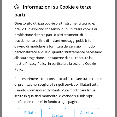
Professionisti
Informazioni su Cookie e terze
Attività
parti
Imprese
Privati
Questo sito utilizza cookie o altri strumenti tecnici e,
Pro bono
previo tuo esplicito consenso, può utilizzare cookie di
profilazione di terze parti o altri strumenti di
News
tracciamento al fine di inviare messaggi pubblicitari
Archivio imprese
ovvero di modulare la fornitura del servizio in modo
Archivio privati
personalizzato al di là di quanto strettamente necessario
Archivio eventi
alla sua erogazione. Per saperne di più, consulta la
Iscriviti alla newsletter
nostra Privacy Policy, in particolare la sezione
Cookie
Podcast
Policy
.
Contatti
Sedi
Puoi esprimere il tuo consenso ad accettare tutti i cookie
Segreteria
di profilazione, scegliere i singoli servizi, o rifiutarli tutti
Amministrazione
usando i comandi sottostanti. Puoi modificare la tua
scelta in qualsiasi momento, cliccando sul link "Apri
Recruiting
preferenze cookie" in fondo a ogni pagina.
Collabora con noi
Selezioni in corso
Rifiuto
Accetto
Scelgo
Praticanti