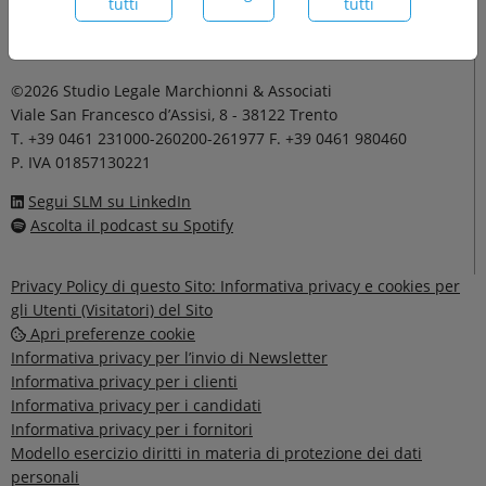
tutti
tutti
Formazione
Modulo di candidatura
©2026 Studio Legale Marchionni & Associati
Viale San Francesco d’Assisi, 8 - 38122 Trento
T. +39 0461 231000-260200-261977 F. +39 0461 980460
P. IVA 01857130221
Segui SLM su LinkedIn
Ascolta il podcast su Spotify
Privacy Policy di questo Sito: Informativa privacy e cookies per
gli Utenti (Visitatori) del Sito
Apri preferenze cookie
Informativa privacy per l’invio di Newsletter
Informativa privacy per i clienti
Informativa privacy per i candidati
Informativa privacy per i fornitori
Modello esercizio diritti in materia di protezione dei dati
personali