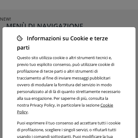
NEW!
MENÙ DI NAVIGAZIONE
Home
Informazioni su Cookie e terze
Studio
parti
SLM & Associati
Dicono di noi
Questo sito utilizza cookie o altri strumenti tecnici e,
previo tuo esplicito consenso, può utilizzare cookie di
Professionisti
profilazione di terze parti o altri strumenti di
Attività
tracciamento al fine di inviare messaggi pubblicitari
Imprese
ovvero di modulare la fornitura del servizio in modo
Privati
personalizzato al di là di quanto strettamente necessario
Pro bono
alla sua erogazione. Per saperne di più, consulta la
News
nostra Privacy Policy, in particolare la sezione
Cookie
Archivio imprese
Policy
.
Archivio privati
Puoi esprimere il tuo consenso ad accettare tutti i cookie
Archivio eventi
di profilazione, scegliere i singoli servizi, o rifiutarli tutti
Iscriviti alla newsletter
usando i comandi sottostanti. Puoi modificare la tua
Podcast