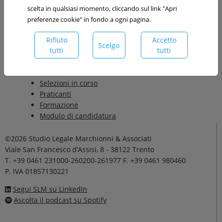
scelta in qualsiasi momento, cliccando sul link "Apri
Contatti
preferenze cookie" in fondo a ogni pagina.
Sedi
Segreteria
Rifiuto
Accetto
Scelgo
Amministrazione
tutti
tutti
Recruiting
Collabora con noi
Selezioni in corso
Praticanti
Formazione
Modulo di candidatura
©2026 Studio Legale Marchionni & Associati
Viale San Francesco d’Assisi, 8 - 38122 Trento
T. +39 0461 231000-260200-261977 F. +39 0461 980460
P. IVA 01857130221
Segui SLM su LinkedIn
Ascolta il podcast su Spotify