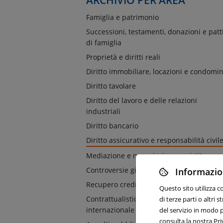
ARCHIVIO PER AREA
Famiglia e patrimonio
Successioni, testamenti, donazioni e patt
di famiglia
Proprietà e diritti reali
Diritto immobiliare, locazioni e condomin
Diritto tavolare
Diritto del lavoro e delle relazioni
industriali
Diritto bancario
Diritto assicurativo e responsabilità civil
Mediazione e negoziazione assistita
Controversie giudiziali e arbitrato
Informazion
Recupero crediti e azioni esecutive
Questo sito utilizza c
Contrattualistica nazionale e
di terze parti o altri
internazionale
del servizio in modo p
consulta la nostra Pri