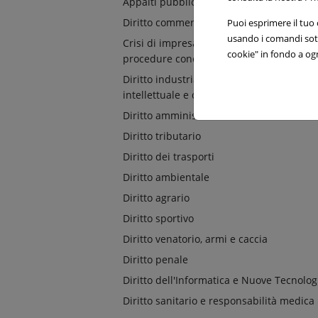
Appalti pubblici e privati
Diritto commerciale e societario
Puoi esprimere il tuo c
usando i comandi sott
Crisi di impresa, ristrutturazioni e
cookie" in fondo a og
procedure concorsuali
Diritto industriale, della proprietà
intellettuale e della concorrenza
Diritto amministrativo
Diritto tributario
Diritto dei trasporti
Diritto ambientale
Diritto agrario
Diritto sportivo
Diritto venatorio, armi e caccia
Diritto penale
Diritto dell'Informatica e Nuove Tecnolog
Diritto sanitario e responsabilità medica