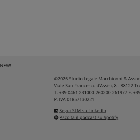
NEW!
©2026 Studio Legale Marchionni & Assoc
Viale San Francesco d’Assisi, 8 - 38122 T
T. +39 0461 231000-260200-261977 F. +3
P. IVA 01857130221
Segui SLM su LinkedIn
Ascolta il podcast su Spotify