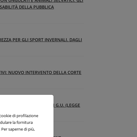
ON UNGULATI E ANIMALI SELVATICI: GLI
SABILITÀ DELLA PUBBLICA
EZZA PER GLI SPORT INVERNALI. DAGLI
TIVI: NUOVO INTERVENTO DELLA CORTE
LE MEDICA PUBBLICATA IN G.U. (LEGGE
 cookie di profilazione
odulare la fornitura
 Per saperne di più,