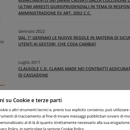
RISARCIMENTO DEI DANNI CAUSATI DALLA COLLISIONE C
ULTIMI ARRESTI GIURISPRUDENZIALI IN TEMA DI RESPON
AMMINISTRAZIONE EX ART. 2052 C.C.
i
Gennaio 2022
DAL 1° GENNAIO LE NUOVE REGOLE IN MATERIA DI SICUR
io
UTENTI AI GESTORI, CHE COSA CAMBIA?
Luglio 2017
CLAUSOLE C.D. CLAIMS MADE NEI CONTRATTI ASSICURA
DI CASSAZIONE
e
Maggio 2017
i su Cookie e terze parti
LA RIFORMA IN TEMA DI RESPONSABILITA’ PROFESSIONA
24/2017)
ookie o altri strumenti tecnici e, previo tuo esplicito consenso, può utilizzare
 strumenti di tracciamento al fine di inviare messaggi pubblicitari ovvero di m
ersonalizzato al di là di quanto strettamente necessario alla sua erogazione.
Ottobre 2016
vacy Policy, in particolare la sezione
Cookie Policy
.