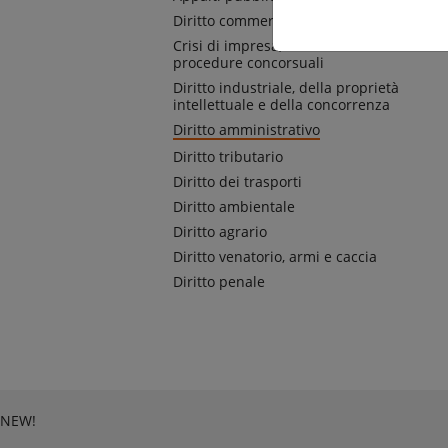
Diritto commerciale e societario
Crisi di impresa, ristrutturazioni e
procedure concorsuali
Diritto industriale, della proprietà
intellettuale e della concorrenza
Diritto amministrativo
Diritto tributario
Diritto dei trasporti
Diritto ambientale
Diritto agrario
Diritto venatorio, armi e caccia
Diritto penale
NEW!