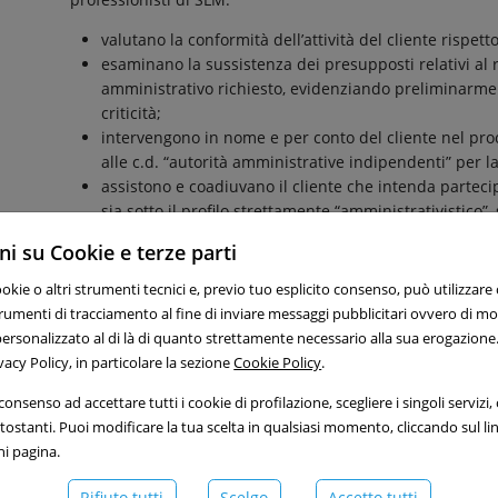
valutano la conformità dell’attività del cliente rispett
esaminano la sussistenza dei presupposti relativi al 
amministrativo richiesto, evidenziando preliminarmente
criticità;
intervengono in nome e per conto del cliente nel pr
alle c.d. “autorità amministrative indipendenti” per l
assistono e coadiuvano il cliente che intenda partec
sia sotto il profilo strettamente “amministrativistico”, 
imprenditoriale;
i su Cookie e terze parti
valutano gli eventuali profili di illegittimità dei pro
per il cliente ed individuano i possibili rimedi offert
ookie o altri strumenti tecnici e, previo tuo esplicito consenso, può utilizzare
assistono il cliente in ogni fase processuale, avanti ad
 strumenti di tracciamento al fine di inviare messaggi pubblicitari ovvero di m
compresi TAR, Corte di Cassazione, Corte Costituzional
ersonalizzato al di là di quanto strettamente necessario alla sua erogazione.
ponendo sempre quale punto di riferimento della propr
vacy Policy, in particolare la sezione
Cookie Policy
.
quindi valutando in via preventiva la funzionalità/co
onsenso ad accettare tutti i cookie di profilazione, scegliere i singoli servizi, o 
rispetto all’effettivo soddisfacimento di detti interessi
ostanti. Puoi modificare la tua scelta in qualsiasi momento, cliccando sul li
Le competenze maturate dal dipartimento, che offre assi
ni pagina.
enti ed imprese pubbliche
, riguardano: i servizi pubblici;
financing
, il diritto ambientale, l’energia elettrica ed il gas
Rifiuto tutti
Scelgo
Accetto tutti