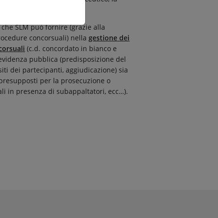
rivacy
.
a che SLM può fornire (grazie alla
rocedure concorsuali) nella
gestione dei
corsuali
(c.d. concordato in bianco e
 evidenza pubblica (predisposizione del
ti dei partecipanti, aggiudicazione) sia
 presupposti per la prosecuzione o
i in presenza di subappaltatori, ecc…).