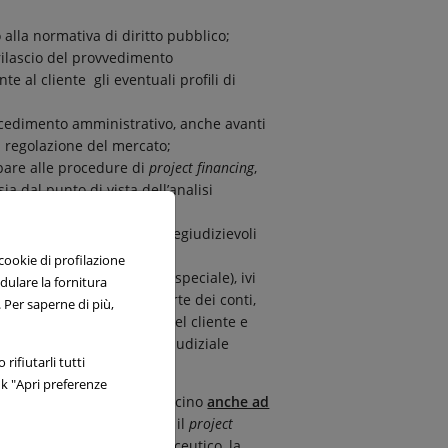
o alla normativa di diritto pubblico;
rilascio del provvedimento
 al cliente gli eventuali profili di
ocedimento amministrativo, anche avanti
a regolazione del mercato;
ipare alle procedure di
project financing
,
sia dal punto di vista dell’analisi
vvedimenti amministrativi pregiudizievoli
i dall’ordinamento;
 cookie di profilazione
 ogni giudice (ordinario o speciale), ivi
odulare la fornitura
e, Consiglio di Stato e Corte dei conti,
 Per saperne di più,
ia azione gli interessi del cliente e
nvenienza di ogni azione giudiziale
rifiutarli tutti
.
nk "Apri preferenze
stenza, consulenza e patrocino
anche ad
 gli appalti, le concessioni, il
project
, il diritto sanitario e farmaceutico, la