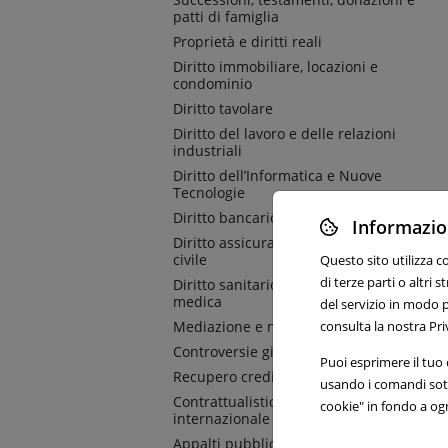
patti di famiglia
Proprietà e diritti reali
Diritto immobiliare, locazioni e
condominio
Diritto tavolare
Diritto del lavoro e delle relazioni
industriali
Diritto dell’Informatica e Nuove
Tecnologie
Diritto bancario
Informazion
Diritto assicurativo e responsabilità
civile
Questo sito utilizza c
di terze parti o altri
Diritto sanitario e responsabilità
medica
del servizio in modo p
consulta la nostra Pri
Mediazione e negoziazione assistita
Controversie giudiziali e arbitrato
Puoi esprimere il tuo c
Recupero crediti e azioni esecutive
usando i comandi sott
Contrattualistica nazionale e
cookie" in fondo a og
internazionale
Appalti pubblici e privati