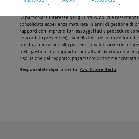
pianificazione urbanistica e lo sviluppo del territorio, la
p
Di particolare interesse per gli Enti Pubblici è l’assistenz
consolidata esperienza maturata in anni di gestione di p
rapporti con imprenditori assoggettati a procedure con
concordato preventivo), sia nella fase della procedura di
bando, ammissione alla procedura, valutazione dei requisi
nella gestione del rapporto contrattuale (valutazione dei
risoluzione del rapporto, pagamento di somme contrattual
Responsabile dipartimento:
Avv. Ettore Bertò