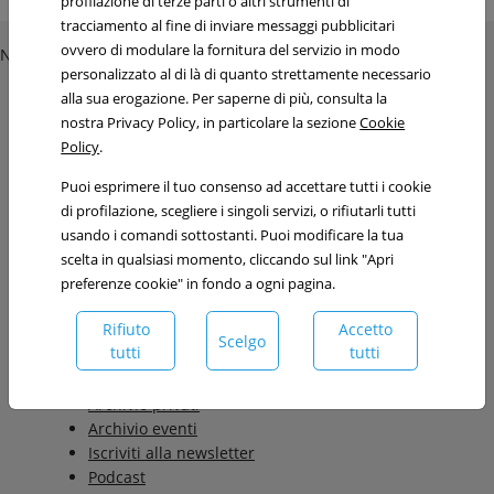
profilazione di terze parti o altri strumenti di
tracciamento al fine di inviare messaggi pubblicitari
ovvero di modulare la fornitura del servizio in modo
NEW!
MENÙ DI NAVIGAZIONE
personalizzato al di là di quanto strettamente necessario
alla sua erogazione. Per saperne di più, consulta la
Home
nostra Privacy Policy, in particolare la sezione
Cookie
Studio
Policy
.
SLM & Associati
Puoi esprimere il tuo consenso ad accettare tutti i cookie
Dicono di noi
di profilazione, scegliere i singoli servizi, o rifiutarli tutti
Professionisti
usando i comandi sottostanti. Puoi modificare la tua
Attività
scelta in qualsiasi momento, cliccando sul link "Apri
Imprese
preferenze cookie" in fondo a ogni pagina.
Privati
Pro bono
Rifiuto
Accetto
Scelgo
News
tutti
tutti
Archivio imprese
Archivio privati
Archivio eventi
Iscriviti alla newsletter
Podcast