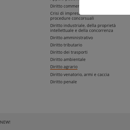
Diritto commerciale e societario
Crisi di impresa, ristrutturazioni e
procedure concorsuali
Diritto industriale, della proprietà
intellettuale e della concorrenza
Diritto amministrativo
Diritto tributario
Diritto dei trasporti
Diritto ambientale
Diritto agrario
Diritto venatorio, armi e caccia
Diritto penale
NEW!