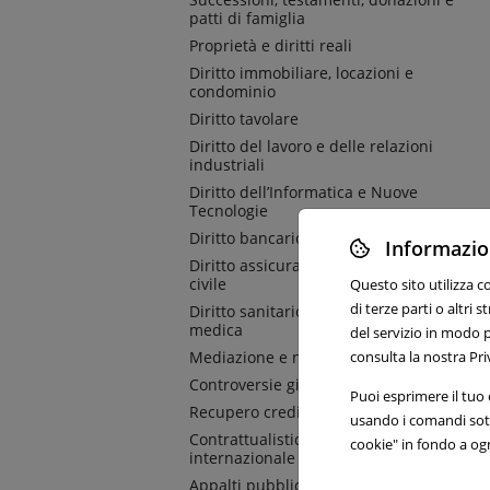
patti di famiglia
Proprietà e diritti reali
Diritto immobiliare, locazioni e
condominio
Diritto tavolare
Diritto del lavoro e delle relazioni
industriali
Diritto dell’Informatica e Nuove
Tecnologie
Diritto bancario
Informazion
Diritto assicurativo e responsabilità
civile
Questo sito utilizza c
di terze parti o altri
Diritto sanitario e responsabilità
medica
del servizio in modo p
consulta la nostra Pri
Mediazione e negoziazione assistita
Controversie giudiziali e arbitrato
Puoi esprimere il tuo c
Recupero crediti e azioni esecutive
usando i comandi sott
Contrattualistica nazionale e
cookie" in fondo a og
internazionale
Appalti pubblici e privati