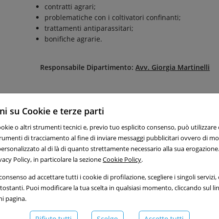
contratti agrari;
problematiche con i coltivatori confinanti;
trattamenti antiparassitari;
bonifiche agrarie.
Responsabile Dipartimento:
Avv. Giorgia Martinelli
i su Cookie e terze parti
ookie o altri strumenti tecnici e, previo tuo esplicito consenso, può utilizzare
 strumenti di tracciamento al fine di inviare messaggi pubblicitari ovvero di m
ersonalizzato al di là di quanto strettamente necessario alla sua erogazione.
vacy Policy, in particolare la sezione
Cookie Policy
.
onsenso ad accettare tutti i cookie di profilazione, scegliere i singoli servizi, o 
ostanti. Puoi modificare la tua scelta in qualsiasi momento, cliccando sul li
ni pagina.
Rifiuto tutti
Scelgo
Accetto tutti